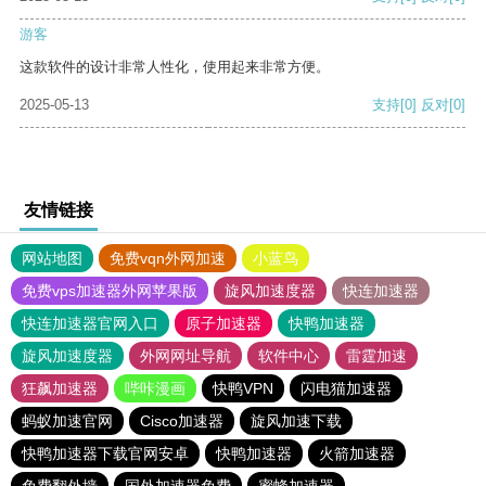
游客
这款软件的设计非常人性化，使用起来非常方便。
2025-05-13
支持
[0]
反对
[0]
友情链接
网站地图
免费vqn外网加速
小蓝鸟
免费vps加速器外网苹果版
旋风加速度器
快连加速器
快连加速器官网入口
原子加速器
快鸭加速器
旋风加速度器
外网网址导航
软件中心
雷霆加速
狂飙加速器
哔咔漫画
快鸭VPN
闪电猫加速器
蚂蚁加速官网
Cisco加速器
旋风加速下载
快鸭加速器下载官网安卓
快鸭加速器
火箭加速器