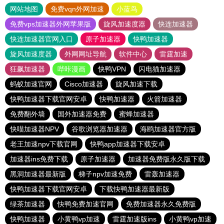
网站地图
免费vqn外网加速
小蓝鸟
免费vps加速器外网苹果版
旋风加速度器
快连加速器
快连加速器官网入口
原子加速器
快鸭加速器
旋风加速度器
外网网址导航
软件中心
雷霆加速
狂飙加速器
哔咔漫画
快鸭VPN
闪电猫加速器
蚂蚁加速官网
Cisco加速器
旋风加速下载
快鸭加速器下载官网安卓
快鸭加速器
火箭加速器
免费翻外墙
国外加速器免费
蜜蜂加速器
快喵加速器NPV
谷歌浏览器加速器
海鸥加速器官方版
老王加速npv下载官网
快鸭app加速器下载安卓
加速器ins免费下载
原子加速器
加速器免费版永久版下载
黑洞加速器最新版
梯子npv加速免费
雷轰加速器
快鸭加速器下载官网安卓
下载快鸭加速器最新版
绿茶加速器
快鸭免费加速官网
免费加速器永久免费版
快鸭加速器
小黄鸭vp加速
雷霆加速版ins
小黄鸭vp加速