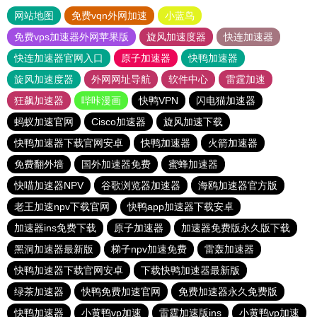
网站地图
免费vqn外网加速
小蓝鸟
免费vps加速器外网苹果版
旋风加速度器
快连加速器
快连加速器官网入口
原子加速器
快鸭加速器
旋风加速度器
外网网址导航
软件中心
雷霆加速
狂飙加速器
哔咔漫画
快鸭VPN
闪电猫加速器
蚂蚁加速官网
Cisco加速器
旋风加速下载
快鸭加速器下载官网安卓
快鸭加速器
火箭加速器
免费翻外墙
国外加速器免费
蜜蜂加速器
快喵加速器NPV
谷歌浏览器加速器
海鸥加速器官方版
老王加速npv下载官网
快鸭app加速器下载安卓
加速器ins免费下载
原子加速器
加速器免费版永久版下载
黑洞加速器最新版
梯子npv加速免费
雷轰加速器
快鸭加速器下载官网安卓
下载快鸭加速器最新版
绿茶加速器
快鸭免费加速官网
免费加速器永久免费版
快鸭加速器
小黄鸭vp加速
雷霆加速版ins
小黄鸭vp加速