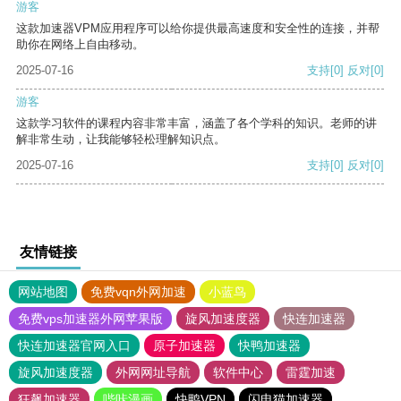
游客
这款加速器VPM应用程序可以给你提供最高速度和安全性的连接，并帮
助你在网络上自由移动。
2025-07-16
支持
[0]
反对
[0]
游客
这款学习软件的课程内容非常丰富，涵盖了各个学科的知识。老师的讲
解非常生动，让我能够轻松理解知识点。
2025-07-16
支持
[0]
反对
[0]
友情链接
网站地图
免费vqn外网加速
小蓝鸟
免费vps加速器外网苹果版
旋风加速度器
快连加速器
快连加速器官网入口
原子加速器
快鸭加速器
旋风加速度器
外网网址导航
软件中心
雷霆加速
狂飙加速器
哔咔漫画
快鸭VPN
闪电猫加速器