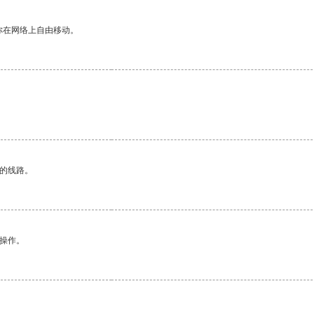
你在网络上自由移动。
。
区的线路。
悉操作。