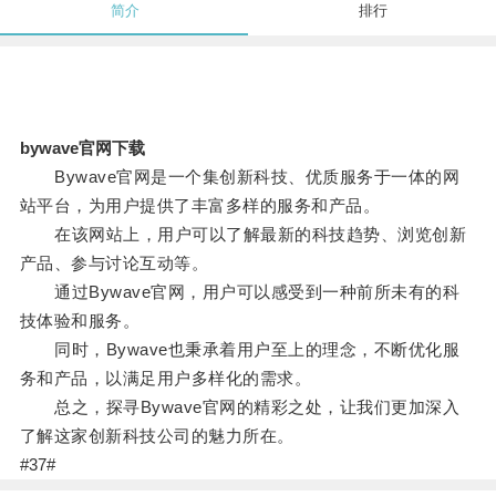
简介
排行
bywave官网下载
Bywave官网是一个集创新科技、优质服务于一体的网
站平台，为用户提供了丰富多样的服务和产品。
在该网站上，用户可以了解最新的科技趋势、浏览创新
产品、参与讨论互动等。
通过Bywave官网，用户可以感受到一种前所未有的科
技体验和服务。
同时，Bywave也秉承着用户至上的理念，不断优化服
务和产品，以满足用户多样化的需求。
总之，探寻Bywave官网的精彩之处，让我们更加深入
了解这家创新科技公司的魅力所在。
#37#