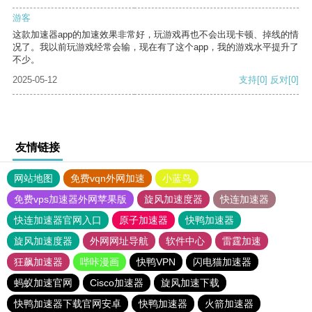
游客
这款加速器app的加速效果非常好，玩游戏再也不会出现卡顿、掉线的情
况了。我以前玩游戏经常会输，现在有了这个app，我的游戏水平提升了
不少。
2025-05-12
支持
[0]
反对
[0]
友情链接
网站地图
免费vqn外网加速
小蓝鸟
免费vps加速器外网苹果版
旋风加速度器
快连加速器
快连加速器官网入口
原子加速器
快鸭加速器
旋风加速度器
外网网址导航
软件中心
雷霆加速
狂飙加速器
哔咔漫画
快鸭VPN
闪电猫加速器
蚂蚁加速官网
Cisco加速器
旋风加速下载
快鸭加速器下载官网安卓
快鸭加速器
火箭加速器