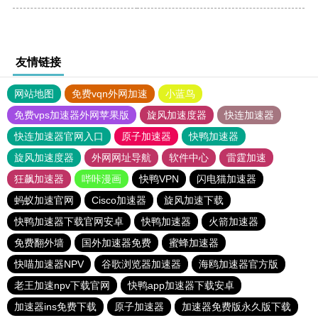
友情链接
网站地图
免费vqn外网加速
小蓝鸟
免费vps加速器外网苹果版
旋风加速度器
快连加速器
快连加速器官网入口
原子加速器
快鸭加速器
旋风加速度器
外网网址导航
软件中心
雷霆加速
狂飙加速器
哔咔漫画
快鸭VPN
闪电猫加速器
蚂蚁加速官网
Cisco加速器
旋风加速下载
快鸭加速器下载官网安卓
快鸭加速器
火箭加速器
免费翻外墙
国外加速器免费
蜜蜂加速器
快喵加速器NPV
谷歌浏览器加速器
海鸥加速器官方版
老王加速npv下载官网
快鸭app加速器下载安卓
加速器ins免费下载
原子加速器
加速器免费版永久版下载