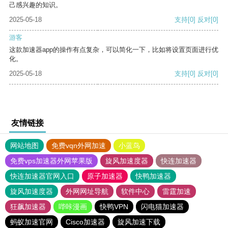
己感兴趣的知识。
2025-05-18
支持
[0]
反对
[0]
游客
这款加速器app的操作有点复杂，可以简化一下，比如将设置页面进行优
化。
2025-05-18
支持
[0]
反对
[0]
友情链接
网站地图
免费vqn外网加速
小蓝鸟
免费vps加速器外网苹果版
旋风加速度器
快连加速器
快连加速器官网入口
原子加速器
快鸭加速器
旋风加速度器
外网网址导航
软件中心
雷霆加速
狂飙加速器
哔咔漫画
快鸭VPN
闪电猫加速器
蚂蚁加速官网
Cisco加速器
旋风加速下载